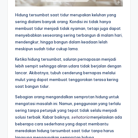
a
Hidung tersumbat saat tidur merupakan keluhan yang
t
sering dialami banyak orang. Kondisi ini tidak hanya
membuat tidur menjadi tidak nyaman, tetapi juga dapat
&
menyebabkan seseorang sering terbangun di malam hari,
In
mendengkur, hingga bangun dalam keadaan lelah
meskipun sudah tidur cukup lama.
f
o
Ketika hidung tersumbat, saluran pernapasan menjadi
lebih sempit sehingga aliran udara tidak berjalan dengan
M
lancar. Akibatnya, tubuh cenderung bernapas melalui
e
mulut yang dapat membuat tenggorokan terasa kering
saat bangun tidur.
di
Sebagian orang mengandalkan semprotan hidung untuk
s
mengatasi masalah ini. Namun, penggunaan yang terlalu
In
sering tanpa petunjuk yang tepat tidak selalu menjadi
solusi terbaik. Kabar baiknya,
sehatoria
menjelaskan ada
d
beberapa cara sederhana yang dapat membantu
o
meredakan hidung tersumbat saat tidur tanpa harus
langsung menggunakan semprotan hidung.