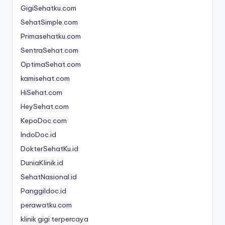
GigiSehatku.com
SehatSimple.com
Primasehatku.com
SentraSehat.com
OptimaSehat.com
kamisehat.com
HiSehat.com
HeySehat.com
KepoDoc.com
IndoDoc.id
DokterSehatKu.id
DuniaKlinik.id
SehatNasional.id
Panggildoc.id
perawatku.com
klinik gigi terpercaya