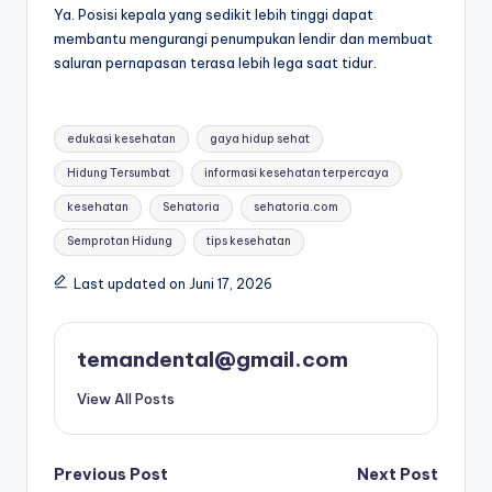
Ya. Posisi kepala yang sedikit lebih tinggi dapat
membantu mengurangi penumpukan lendir dan membuat
saluran pernapasan terasa lebih lega saat tidur.
Tags:
edukasi kesehatan
gaya hidup sehat
Hidung Tersumbat
informasi kesehatan terpercaya
kesehatan
Sehatoria
sehatoria.com
Semprotan Hidung
tips kesehatan
Last updated on Juni 17, 2026
temandental@gmail.com
View All Posts
Post
Previous Post
Next Post