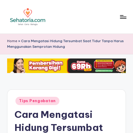
Skip
to
content
S
Sehatoria
menghadirkan
e
Home
»
Cara Mengatasi Hidung Tersumbat Saat Tidur Tanpa Harus
tips
Menggunakan Semprotan Hidung
h
pengobatan
sehat,
a
informasi
t
medis
o
terpercaya,
panduan
ri
hidup
a
sehat,
Posted
Tips Pengobatan
in
nutrisi,
-
Cara Mengatasi
dan
T
edukasi
Hidung Tersumbat
kesehatan
ip
terbaru