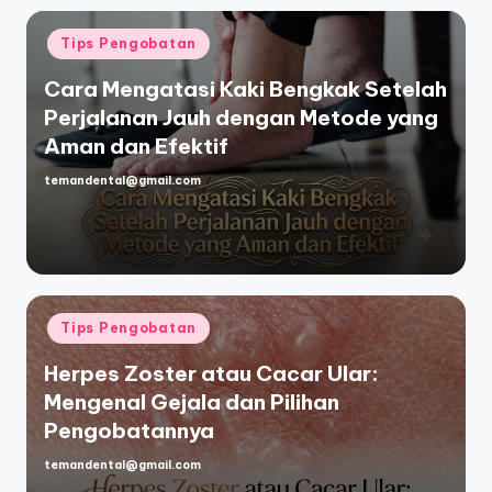
Posted
Tips Pengobatan
in
Cara Mengatasi Kaki Bengkak Setelah
Perjalanan Jauh dengan Metode yang
Aman dan Efektif
temandental@gmail.com
Posted
by
Posted
Tips Pengobatan
in
Herpes Zoster atau Cacar Ular:
Mengenal Gejala dan Pilihan
Pengobatannya
temandental@gmail.com
Posted
by