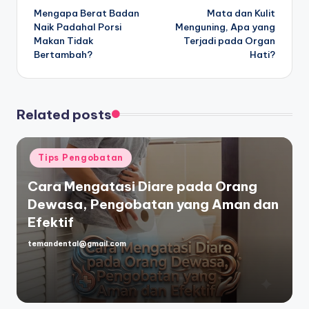
Mengapa Berat Badan
Mata dan Kulit
navigation
Naik Padahal Porsi
Menguning, Apa yang
Makan Tidak
Terjadi pada Organ
Bertambah?
Hati?
Related posts
Posted
Tips Pengobatan
in
Cara Mengatasi Diare pada Orang
Dewasa, Pengobatan yang Aman dan
Efektif
temandental@gmail.com
Posted
by