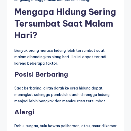
n
Mengapa Hidung Sering
e
Tersumbat Saat Malam
si
a
Hari?
C
Banyak orang merasa hidung lebih tersumbat saat
e
malam dibandingkan siang hari. Hal ini dapat terjadi
ri
karena beberapa faktor.
a
Posisi Berbaring
Saat berbaring, aliran darah ke area hidung dapat
meningkat sehingga pembuluh darah di rongga hidung
menjadi lebih bengkak dan memicu rasa tersumbat.
Alergi
Debu, tungau, bulu hewan peliharaan, atau jamur di kamar