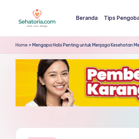
Skip
Beranda
Tips Pengob
to
S
Sehatoria
content
menghadirkan
e
Home
»
Mengapa Hobi Penting untuk Menjaga Kesehatan Me
tips
h
pengobatan
sehat,
a
informasi
t
medis
terpercaya,
o
panduan
ri
hidup
a
sehat,
nutrisi,
-