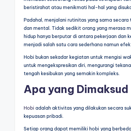
f
beristirahat atau menikmati hal-hal yang disuka
o
Padahal, menjalani rutinitas yang sama secara
dan mental. Tidak sedikit orang yang merasa m
M
hidup hanya berputar di antara pekerjaan dan ke
e
menjadi salah satu cara sederhana namun efek
d
Hobi bukan sekadar kegiatan untuk mengisi wakt
untuk mengekspresikan diri, mengurangi teka
is
tengah kesibukan yang semakin kompleks.
In
Apa yang Dimaksud
d
o
Hobi
adalah aktivitas yang dilakukan secara s
n
kepuasan pribadi.
e
Setiap orang dapat memiliki hobi yang berbeda