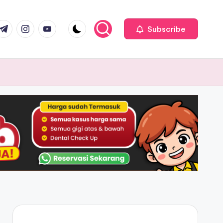
com
r.com
.me
instagram.com
youtube.com
Subscribe