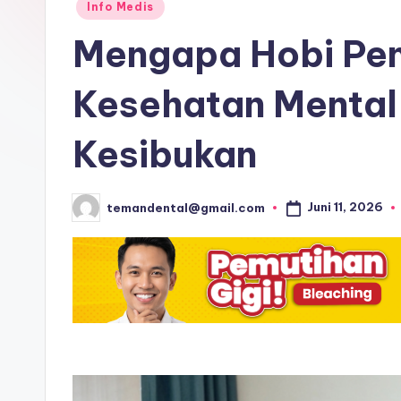
Posted
dan
Info Medis
in
T
edukasi
Mengapa Hobi Pen
kesehatan
i
terbaru
Kesehatan Mental
p
untuk
Indonesia
Kesibukan
s
yang
P
lebih
Juni 11, 2026
temandental@gmail.com
ceria.
Posted
e
by
n
g
o
b