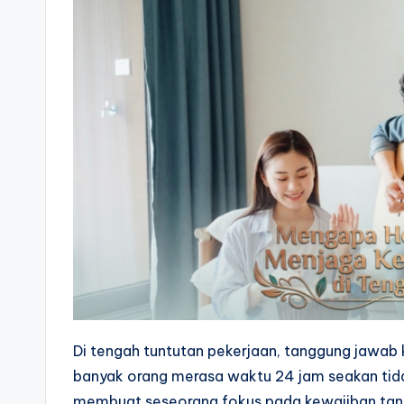
a
t
a
n
S
e
h
a
t
&
Di tengah tuntutan pekerjaan, tanggung jawab k
banyak orang merasa waktu 24 jam seakan tida
In
membuat seseorang fokus pada kewajiban tanpa