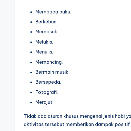
si
Membaca buku.
a
Berkebun.
Memasak.
C
Melukis.
e
Menulis.
ri
Memancing.
a
Bermain musik.
Bersepeda.
Fotografi.
Merajut.
Tidak ada aturan khusus mengenai jenis hobi y
aktivitas tersebut memberikan dampak positi