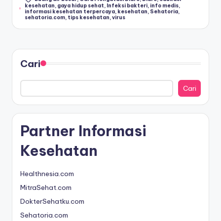
by
Tags:
kesehatan
,
gaya hidup sehat
,
Infeksi bakteri
,
info medis
,
informasi kesehatan terpercaya
,
kesehatan
,
Sehatoria
,
a
sehatoria.com
,
tips kesehatan
,
virus
t
&
In
Cari
f
Cari
o
M
Partner Informasi
e
di
Kesehatan
s
Healthnesia.com
In
MitraSehat.com
d
DokterSehatku.com
o
Sehatoria.com