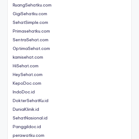
n
RuangSehatku.com
e
GigiSehatku.com
SehatSimple.com
si
Primasehatku.com
a
SentraSehat.com
C
OptimaSehat.com
e
kamisehat.com
ri
HiSehat.com
a
HeySehat.com
KepoDoc.com
IndoDoc.id
DokterSehatKu.id
DuniaKlinik.id
SehatNasional.id
Panggildoc.id
perawatku.com