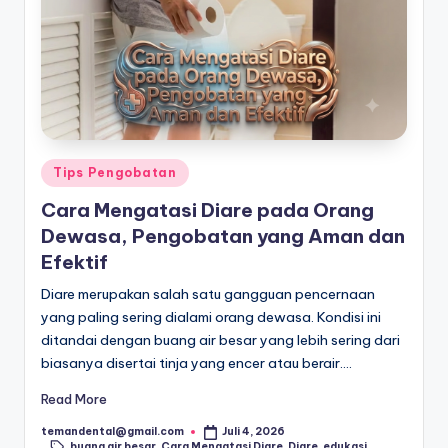
s
untuk
Indonesia
P
yang
e
lebih
n
ceria.
g
Posted
Tips Pengobatan
o
in
Cara Mengatasi Diare pada Orang
b
Dewasa, Pengobatan yang Aman dan
a
Efektif
t
Diare merupakan salah satu gangguan pencernaan
a
yang paling sering dialami orang dewasa. Kondisi ini
ditandai dengan buang air besar yang lebih sering dari
n
biasanya disertai tinja yang encer atau berair.…
S
Read More
e
temandental@gmail.com
Juli 4, 2026
Posted
h
buang air besar
,
Cara Mengatasi Diare
,
Diare
,
edukasi