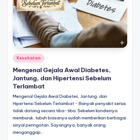
s
untuk
Indonesia
P
yang
e
lebih
n
ceria.
g
o
Posted
Kesehatan
in
b
Mengenal Gejala Awal Diabetes,
a
Jantung, dan Hipertensi Sebelum
Terlambat
t
Mengenal Gejala Awal Diabetes, Jantung, dan
a
Hipertensi Sebelum Terlambat - Banyak penyakit serius
n
tidak datang secara tiba-tiba. Sebelum kondisinya
S
memburuk, tubuh biasanya sudah memberikan berbagai
sinyal peringatan. Sayangnya, banyak orang
e
menganggap…
h