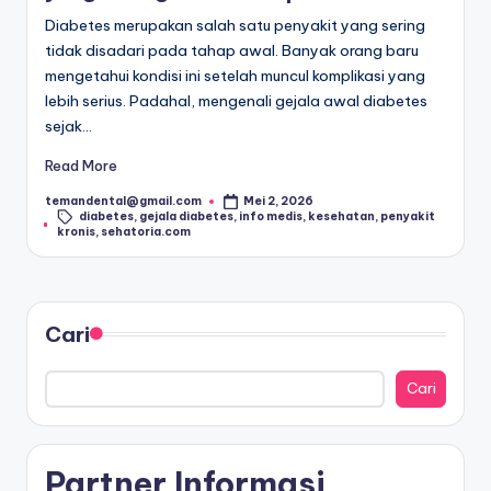
n
Diabetes merupakan salah satu penyakit yang sering
e
tidak disadari pada tahap awal. Banyak orang baru
mengetahui kondisi ini setelah muncul komplikasi yang
si
lebih serius. Padahal, mengenali gejala awal diabetes
a
sejak…
C
Read More
e
temandental@gmail.com
Mei 2, 2026
Posted
Tags:
diabetes
,
gejala diabetes
,
info medis
,
kesehatan
,
penyakit
by
ri
kronis
,
sehatoria.com
a
Cari
Cari
Partner Informasi