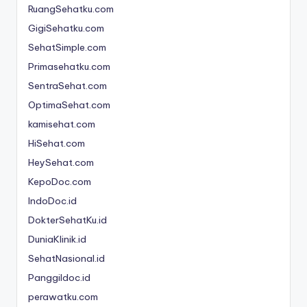
n
RuangSehatku.com
GigiSehatku.com
e
SehatSimple.com
si
Primasehatku.com
a
SentraSehat.com
C
OptimaSehat.com
e
kamisehat.com
ri
HiSehat.com
HeySehat.com
a
KepoDoc.com
IndoDoc.id
DokterSehatKu.id
DuniaKlinik.id
SehatNasional.id
Panggildoc.id
perawatku.com