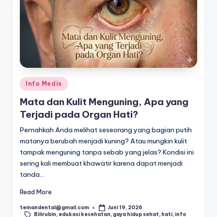
s
untuk
Indonesia
P
yang
e
lebih
n
ceria.
g
Posted
Info Medis
o
in
Mata dan Kulit Menguning, Apa yang
b
Terjadi pada Organ Hati?
a
Pernahkah Anda melihat seseorang yang bagian putih
t
matanya berubah menjadi kuning? Atau mungkin kulit
a
tampak menguning tanpa sebab yang jelas? Kondisi ini
sering kali membuat khawatir karena dapat menjadi
n
tanda…
S
Read More
e
temandental@gmail.com
Juni 19, 2026
Posted
h
Bilirubin
,
edukasi kesehatan
,
gaya hidup sehat
,
hati
,
info
by