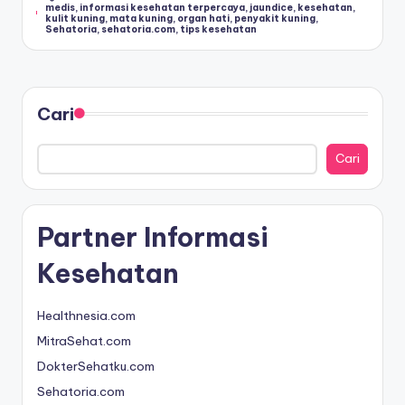
Tags:
medis
,
informasi kesehatan terpercaya
,
jaundice
,
kesehatan
,
kulit kuning
,
mata kuning
,
organ hati
,
penyakit kuning
,
a
Sehatoria
,
sehatoria.com
,
tips kesehatan
t
&
Cari
In
f
Cari
o
M
Partner Informasi
e
di
Kesehatan
s
Healthnesia.com
In
MitraSehat.com
d
DokterSehatku.com
o
Sehatoria.com