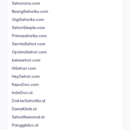
n
Sehatoria.com
RuangSehatku.com
e
GigiSehatku.com
si
SehatSimple.com
a
Primasehatku.com
C
SentraSehat.com
e
OptimaSehat.com
ri
kamisehat.com
HiSehat.com
a
HeySehat.com
KepoDoc.com
IndoDoc.id
DokterSehatKu.id
DuniaKlinik.id
SehatNasional.id
Panggildoc.id