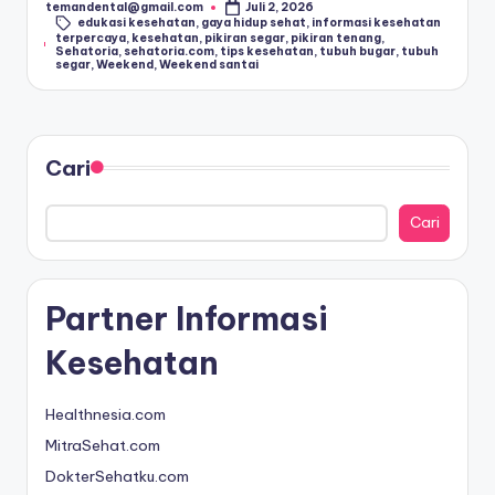
temandental@gmail.com
Juli 2, 2026
Posted
edukasi kesehatan
,
gaya hidup sehat
,
informasi kesehatan
by
a
Tags:
terpercaya
,
kesehatan
,
pikiran segar
,
pikiran tenang
,
Sehatoria
,
sehatoria.com
,
tips kesehatan
,
tubuh bugar
,
tubuh
t
segar
,
Weekend
,
Weekend santai
&
In
Cari
f
o
Cari
M
e
Partner Informasi
di
Kesehatan
s
In
Healthnesia.com
d
MitraSehat.com
o
DokterSehatku.com