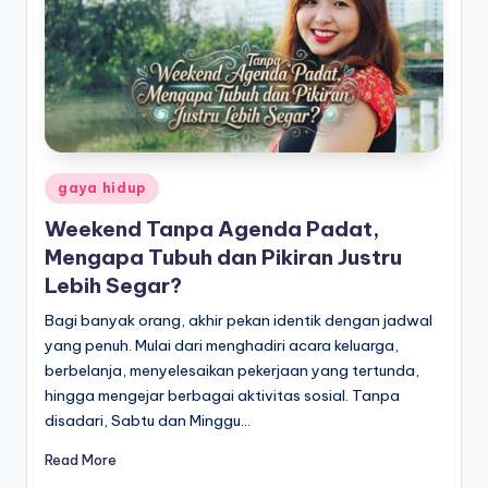
s
untuk
Indonesia
P
yang
e
lebih
n
ceria.
g
Posted
gaya hidup
o
in
Weekend Tanpa Agenda Padat,
b
Mengapa Tubuh dan Pikiran Justru
a
Lebih Segar?
t
Bagi banyak orang, akhir pekan identik dengan jadwal
a
yang penuh. Mulai dari menghadiri acara keluarga,
berbelanja, menyelesaikan pekerjaan yang tertunda,
n
hingga mengejar berbagai aktivitas sosial. Tanpa
S
disadari, Sabtu dan Minggu…
e
Read More
h