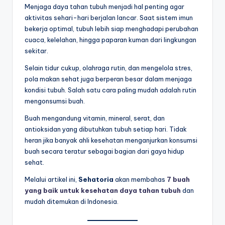
Menjaga daya tahan tubuh menjadi hal penting agar
a
aktivitas sehari-hari berjalan lancar. Saat sistem imun
bekerja optimal, tubuh lebih siap menghadapi perubahan
t
cuaca, kelelahan, hingga paparan kuman dari lingkungan
&
sekitar.
In
Selain tidur cukup, olahraga rutin, dan mengelola stres,
pola makan sehat juga berperan besar dalam menjaga
f
kondisi tubuh. Salah satu cara paling mudah adalah rutin
o
mengonsumsi buah.
M
Buah mengandung vitamin, mineral, serat, dan
antioksidan yang dibutuhkan tubuh setiap hari. Tidak
e
heran jika banyak ahli kesehatan menganjurkan konsumsi
di
buah secara teratur sebagai bagian dari gaya hidup
sehat.
s
In
Melalui artikel ini,
Sehatoria
akan membahas
7 buah
yang baik untuk kesehatan daya tahan tubuh
dan
d
mudah ditemukan di Indonesia.
o