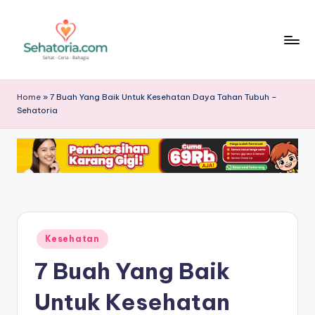
Skip
to
content
S
Sehatoria
menghadirkan
e
Home
»
7 Buah Yang Baik Untuk Kesehatan Daya Tahan Tubuh –
tips
Sehatoria
h
pengobatan
sehat,
a
informasi
t
medis
o
terpercaya,
panduan
ri
hidup
a
sehat,
Posted
Kesehatan
in
nutrisi,
-
7 Buah Yang Baik
dan
T
edukasi
Untuk Kesehatan
kesehatan
ip
terbaru