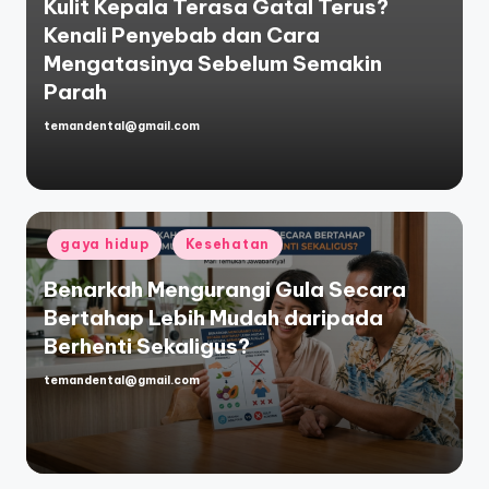
Kulit Kepala Terasa Gatal Terus?
Kenali Penyebab dan Cara
Mengatasinya Sebelum Semakin
Parah
temandental@gmail.com
Posted
by
Posted
gaya hidup
Kesehatan
in
Benarkah Mengurangi Gula Secara
Bertahap Lebih Mudah daripada
Berhenti Sekaligus?
temandental@gmail.com
Posted
by