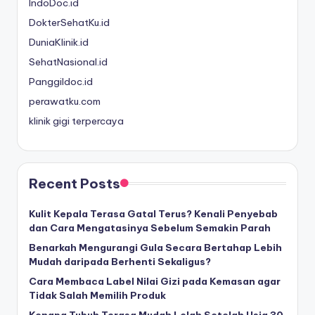
IndoDoc.id
DokterSehatKu.id
DuniaKlinik.id
SehatNasional.id
Panggildoc.id
perawatku.com
klinik gigi terpercaya
Recent Posts
Kulit Kepala Terasa Gatal Terus? Kenali Penyebab
dan Cara Mengatasinya Sebelum Semakin Parah
Benarkah Mengurangi Gula Secara Bertahap Lebih
Mudah daripada Berhenti Sekaligus?
Cara Membaca Label Nilai Gizi pada Kemasan agar
Tidak Salah Memilih Produk
Kenapa Tubuh Terasa Mudah Lelah Setelah Usia 30