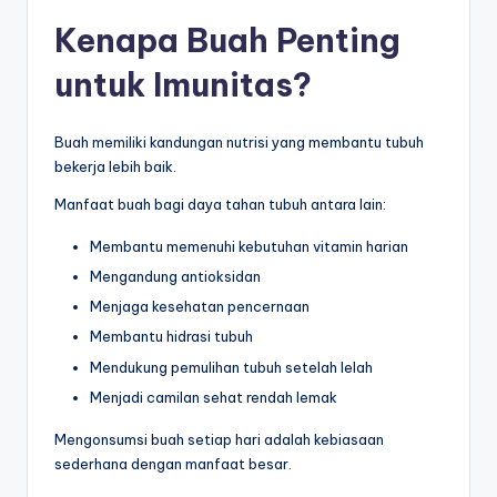
n
Kenapa Buah Penting
e
untuk Imunitas?
si
a
Buah memiliki kandungan nutrisi yang membantu tubuh
C
bekerja lebih baik.
e
Manfaat buah bagi daya tahan tubuh antara lain:
ri
Membantu memenuhi kebutuhan vitamin harian
a
Mengandung antioksidan
Menjaga kesehatan pencernaan
Membantu hidrasi tubuh
Mendukung pemulihan tubuh setelah lelah
Menjadi camilan sehat rendah lemak
Mengonsumsi buah setiap hari adalah kebiasaan
sederhana dengan manfaat besar.