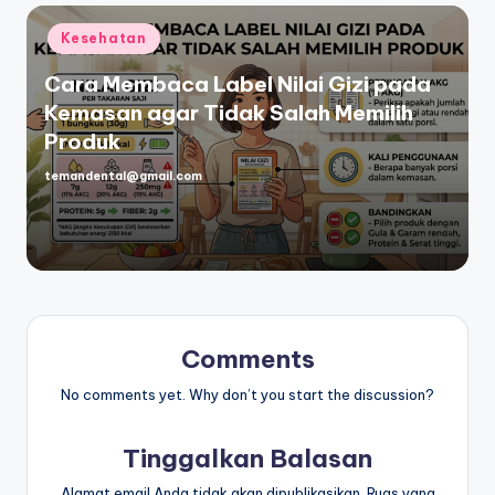
Posted
Kesehatan
in
Cara Membaca Label Nilai Gizi pada
Kemasan agar Tidak Salah Memilih
Produk
temandental@gmail.com
Posted
by
Comments
No comments yet. Why don’t you start the discussion?
Tinggalkan Balasan
Alamat email Anda tidak akan dipublikasikan.
Ruas yang