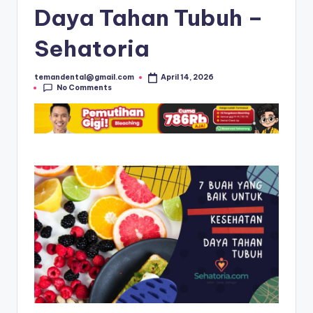
s
Daya Tahan Tubuh –
untuk
Indonesia
P
Sehatoria
yang
e
lebih
n
temandental@gmail.com
April 14, 2026
ceria.
Posted
No Comments
by
g
o
b
a
t
a
n
S
e
h