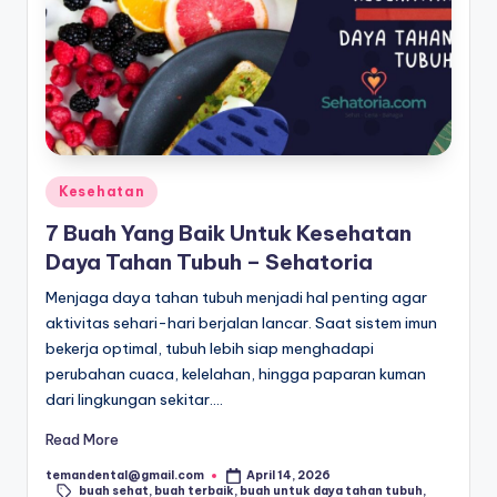
s
untuk
Indonesia
P
yang
e
lebih
n
ceria.
g
Posted
Kesehatan
o
in
7 Buah Yang Baik Untuk Kesehatan
b
Daya Tahan Tubuh – Sehatoria
a
Menjaga daya tahan tubuh menjadi hal penting agar
t
aktivitas sehari-hari berjalan lancar. Saat sistem imun
a
bekerja optimal, tubuh lebih siap menghadapi
perubahan cuaca, kelelahan, hingga paparan kuman
n
dari lingkungan sekitar.…
S
Read More
e
temandental@gmail.com
April 14, 2026
Posted
h
buah sehat
,
buah terbaik
,
buah untuk daya tahan tubuh
,
by
Tags: