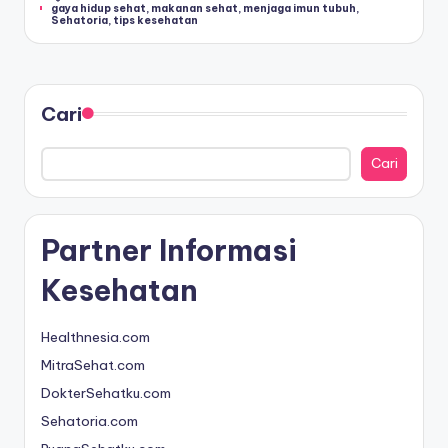
gaya hidup sehat
,
makanan sehat
,
menjaga imun tubuh
,
Sehatoria
,
tips kesehatan
a
t
&
Cari
In
f
Cari
o
M
Partner Informasi
e
Kesehatan
di
s
Healthnesia.com
In
MitraSehat.com
d
DokterSehatku.com
Sehatoria.com
o