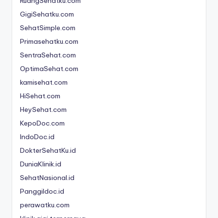
RuangSehatku.com
n
GigiSehatku.com
e
SehatSimple.com
si
Primasehatku.com
a
SentraSehat.com
C
OptimaSehat.com
kamisehat.com
e
HiSehat.com
ri
HeySehat.com
a
KepoDoc.com
IndoDoc.id
DokterSehatKu.id
DuniaKlinik.id
SehatNasional.id
Panggildoc.id
perawatku.com