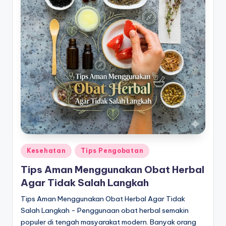
s
untuk
Indonesia
P
yang
e
lebih
n
ceria.
g
o
b
a
t
Posted
Kesehatan
Tips Pengobatan
a
in
Tips Aman Menggunakan Obat Herbal
n
Agar Tidak Salah Langkah
S
Tips Aman Menggunakan Obat Herbal Agar Tidak
e
Salah Langkah - Penggunaan obat herbal semakin
populer di tengah masyarakat modern. Banyak orang
h