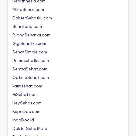
Healthnesia.com
n
MitraSehat.com
e
DokterSehatku.com
si
Sehatoria.com
a
RuangSehatku.com
C
GigiSehatku.com
SehatSimple.com
e
Primasehatku.com
ri
SentraSehat.com
a
OptimaSehat.com
kamisehat.com
HiSehat.com
HeySehat.com
KepoDoc.com
IndoDoc.id
DokterSehatKu.id