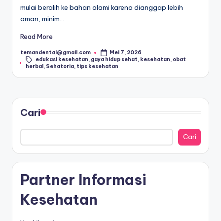
mulai beralih ke bahan alami karena dianggap lebih
a
aman, minim…
t
Read More
&
temandental@gmail.com
Mei 7, 2026
Posted
Tags:
edukasi kesehatan
,
gaya hidup sehat
,
kesehatan
,
obat
by
In
herbal
,
Sehatoria
,
tips kesehatan
f
o
M
Cari
e
Cari
di
s
Partner Informasi
In
d
Kesehatan
o